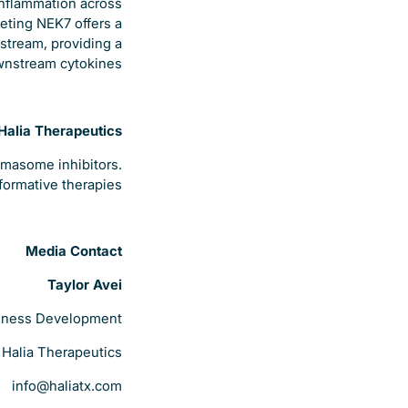
 inflammation across
eting NEK7 offers a
stream, providing a
ownstream cytokines.
Halia Therapeutics
mmasome inhibitors.
formative therapies.
Media Contact
Taylor Avei
siness Development
Halia Therapeutics
info@haliatx.com