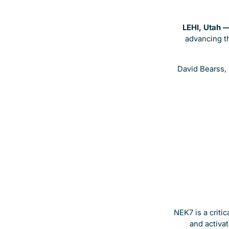
LEHI, Utah 
advancing t
David Bearss, 
NEK7 is a criti
and activa