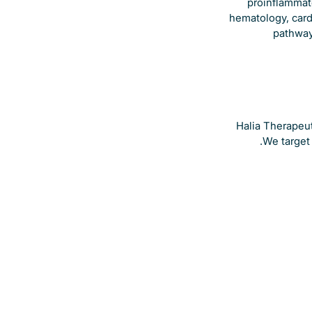
proinflammato
hematology, card
pathway
Halia Therapeut
We target 