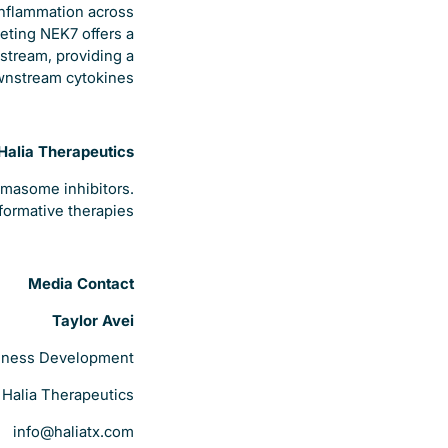
 inflammation across
eting NEK7 offers a
stream, providing a
ownstream cytokines.
Halia Therapeutics
mmasome inhibitors.
formative therapies.
Media Contact
Taylor Avei
siness Development
Halia Therapeutics
info@haliatx.com