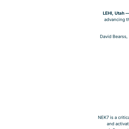
LEHI, Utah 
advancing t
David Bearss, 
NEK7 is a criti
and activa