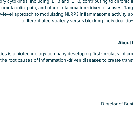
ry cytokines, including IL-1β and IL-18, contributing to chronic
iometabolic, pain, and other inflammation-driven diseases. Targ
-level approach to modulating NLRP3 inflammasome activity up
differentiated strategy versus blocking individual d
About 
ics is a biotechnology company developing first-in-class infla
the root causes of inflammation-driven diseases to create trans
Director of Bu