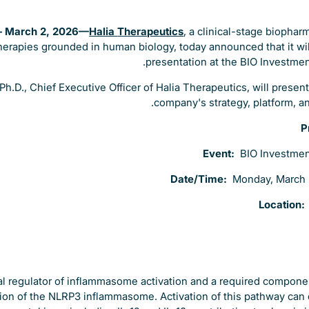
— March 2, 2026—
Halia
Therapeutics
, a clinical-stage biopha
herapies grounded in human biology, today announced that it wi
presentation at the BIO Investme
Ph.D., Chief Executive Officer of Halia Therapeutics, will presen
company's strategy, platform, an
P
Event:
BIO Investme
Date/Time:
Monday, March 
Location
cal regulator of inflammasome activation and a required compone
tion of the NLRP3 inflammasome. Activation of this pathway can d