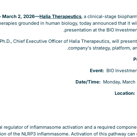
— March 2, 2026—
Halia
Therapeutics
, a clinical-stage biopha
herapies grounded in human biology, today announced that it wi
presentation at the BIO Investme
Ph.D., Chief Executive Officer of Halia Therapeutics, will presen
company's strategy, platform, an
P
Event:
BIO Investme
Date/Time:
Monday, March 
Location
cal regulator of inflammasome activation and a required compone
tion of the NLRP3 inflammasome. Activation of this pathway can d