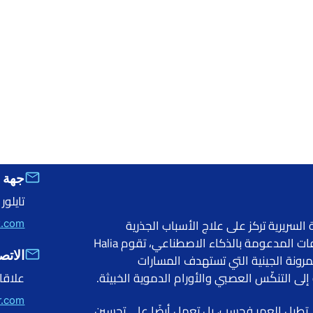
جهة ا
تايلور
 المرحلة السريرية تركز على علاج الأسباب الجذرية
x.com
للالتهاب. من خلال الاستفادة من الرؤى الجينية والاكتشافات المدعومة بالذكاء الاصطناعي، تقوم Halia
الاتص
مرونة الجينية التي تستهدف المسارات
إلى التنكّس العصبي والأورام الدموية الخبيثة.
علاقا
r.com
البيانات لا تطيل العمر فحسب، بل تعمل أيضًا على تحسين