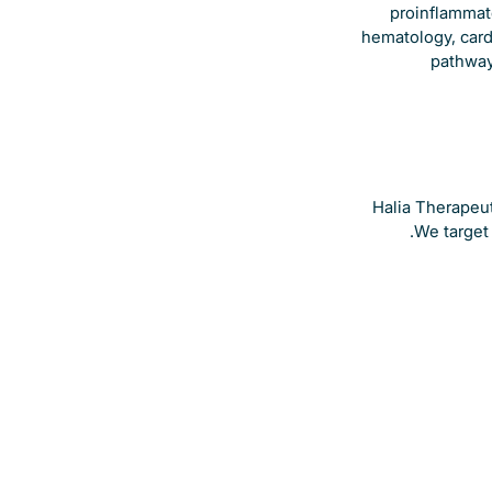
proinflammato
hematology, card
pathway
Halia Therapeut
We target 